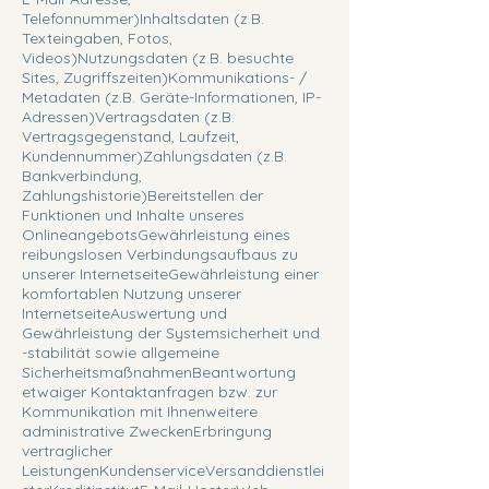
Telefonnummer)Inhaltsdaten (z.B.
Texteingaben, Fotos,
Videos)Nutzungsdaten (z.B. besuchte
Sites, Zugriffszeiten)Kommunikations- /
Metadaten (z.B. Geräte-Informationen, IP-
Adressen)Vertragsdaten (z.B.
Vertragsgegenstand, Laufzeit,
Kundennummer)Zahlungsdaten (z.B.
Bankverbindung,
Zahlungshistorie)Bereitstellen der
Funktionen und Inhalte unseres
OnlineangebotsGewährleistung eines
reibungslosen Verbindungsaufbaus zu
unserer InternetseiteGewährleistung einer
komfortablen Nutzung unserer
InternetseiteAuswertung und
Gewährleistung der Systemsicherheit und
-stabilität sowie allgemeine
SicherheitsmaßnahmenBeantwortung
etwaiger Kontaktanfragen bzw. zur
Kommunikation mit Ihnenweitere
administrative ZweckenErbringung
vertraglicher
LeistungenKundenserviceVersanddienstlei