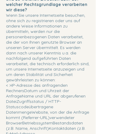
welcher Rechtsgrundlage verarbeiten
wir diese?
Wenn Sie unsere Internetseite besuchen,
ohne sich zu registrieren oder uns auf
andere Weise Informationen zu
übermitteln, werden nur die
personenbezogenen Daten verarbeitet,
die der von Ihnen genutzte Browser an
unseren Server übermittelt. Es werden
dann nach unserer Kenntnis u.a. die
nachfolgend aufgeführten Daten
verarbeitet, die technisch erforderlich sind,
um unsere Internetseite anzuzeigen und
um deren Stabilität und Sicherheit
gewährleisten zu können:
< >IP-Adresse des anfragenden
RechnersDatum und Uhrzeit der
AnfrageName und URL der abgerufenen
DateiZugriffsstatus / HTTP-
Statuscodeübertragene
DatenmengeWebsite, von der die Anfrage
kommt (Referrer-URL)verwendeter
BrowserBetriebssystemBestandsdaten
(z.B. Name, Anschrift)Kontaktdaten (z.B.
E-Mail-Adresse,