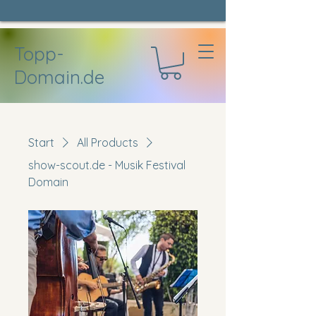
Topp-
Domain.de
Start
All Products
show-scout.de - Musik Festival
Domain