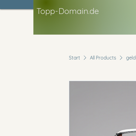
Topp-Domain.de
Start
All Products
geld