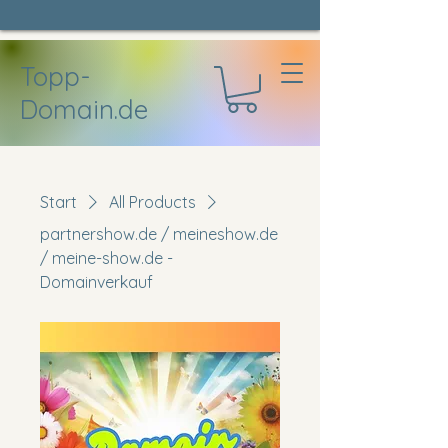
Topp-
Domain.de
Start
All Products
partnershow.de / meineshow.de
/ meine-show.de -
Domainverkauf