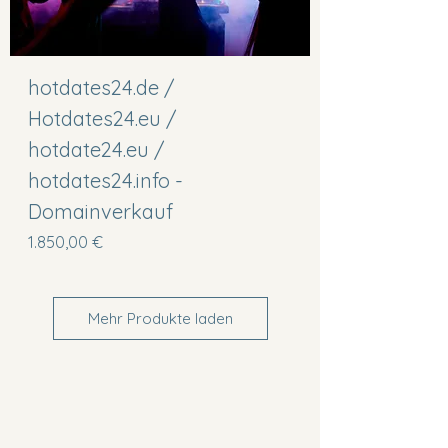
hotdates24.de /
Hotdates24.eu /
hotdate24.eu /
hotdates24.info -
Domainverkauf
Preis
1.850,00 €
Mehr Produkte laden