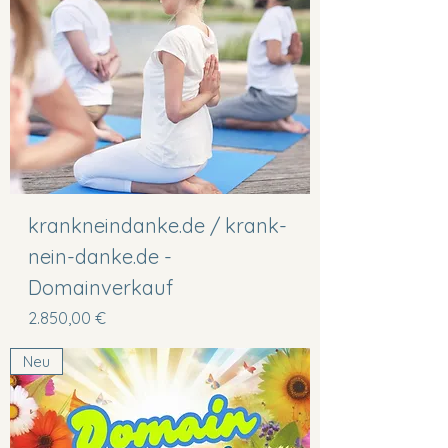
krankneindanke.de / krank-
nein-danke.de -
Domainverkauf
Preis
2.850,00 €
Neu