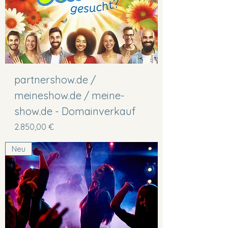
partnershow.de /
meineshow.de / meine-
show.de - Domainverkauf
Preis
2.850,00 €
Neu